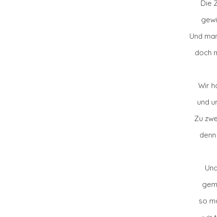
Die Z
gewis
Und manc
doch m
Wir h
und u
Zu zwe
denn 
Und
gem
so ma