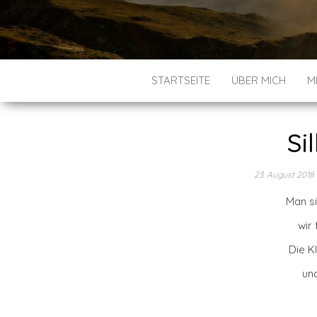
STARTSEITE
ÜBER MICH
M
Si
23. August 2018
Man si
wir 
Die K
und