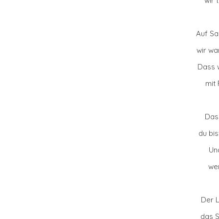
wir 
Auf Sa
wir wa
Dass w
mit
Dass
du bis
Un
wer
Der L
das S