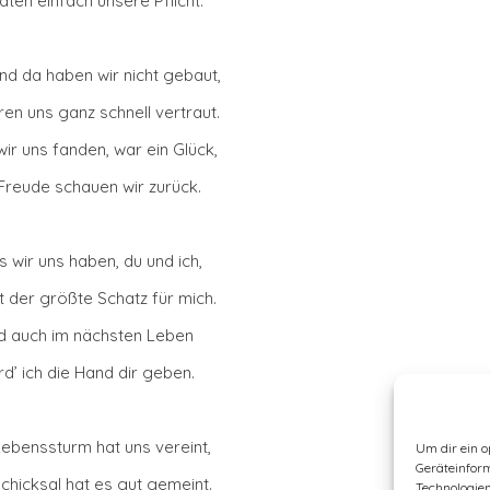
taten einfach unsere Pflicht.
nd da haben wir nicht gebaut,
ren uns ganz schnell vertraut.
ir uns fanden, war ein Glück,
 Freude schauen wir zurück.
 wir uns haben, du und ich,
t der größte Schatz für mich.
d auch im nächsten Leben
d’ ich die Hand dir geben.
ebenssturm hat uns vereint,
Um dir ein o
Geräteinfor
chicksal hat es gut gemeint.
Technologien